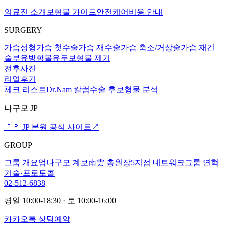
의료진 소개
보형물 가이드
안전케어
비용 안내
SURGERY
가슴성형
가슴 첫수술
가슴 재수술
가슴 축소/거상술
가슴 재건
술
부유방
함몰유두
보형물 제거
전후사진
리얼후기
체크 리스트
Dr.Nam 칼럼
수술 후
보형물 분석
나구모 JP
🇯🇵 JP 본원 공식 사이트
↗
GROUP
그룹 개요
엄나구모 계보
南雲 총원장
5지점 네트워크
그룹 연혁
기술·프로토콜
02-512-6838
평일 10:00-18:30 · 토 10:00-16:00
카카오톡 상담예약