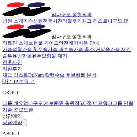
엄나구모 성형외과
병원 소개
가슴성형
전후사진
리얼후기
체크 리스트
나구모 JP
엄나구모 성형외과
의료진 소개
보형물 가이드
안전케어
비용 안내
가슴성형
가슴 첫수술
가슴 재수술
가슴 축소/거상술
가슴 재건
술
부유방
함몰유두
보형물 제거
전후사진
리얼후기
체크 리스트
Dr.Nam 칼럼
수술 후
보형물 분석
🇯🇵 JP 본원 ↗
GROUP
그룹 개요
엄나구모 계보
南雲 총원장
5지점 네트워크
그룹 연혁
기술·프로토콜
상담예약
상담예약
ABOUT