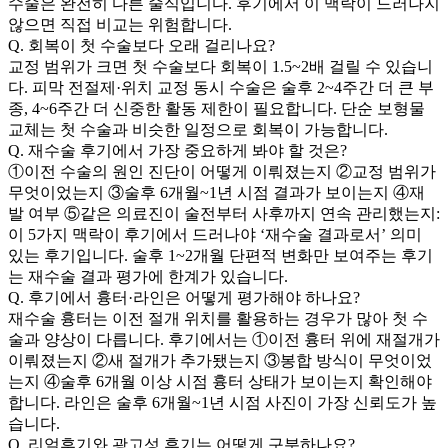
수술은 완전히 다른 술식입니다. 후기에서 이 맥락이 드러나지
않으면 직접 비교는 위험합니다.
Q.
회복이 첫 수술보다 오래 걸리나요?
교정 범위가 크면 첫 수술보다 회복이 1.5~2배 걸릴 수 있습니
다. 피막 전절제·위치 교정 동시 수술은 술후 2~4주간 더 큰 부
종, 4~6주간 더 신중한 활동 제한이 필요합니다. 단순 보형물
교체는 첫 수술과 비슷한 일정으로 회복이 가능합니다.
Q.
재수술 후기에서 가장 중요하게 봐야 할 것은?
①이전 수술의 원인 진단이 어떻게 이뤄졌는지 ②교정 범위가
무엇이었는지 ③술후 6개월~1년 시점 결과가 보이는지 ④재
발 여부 ⑤같은 의료진이 술전부터 사후까지 연속 관리했는지:
이 5가지 맥락이 후기에서 드러나야 ‘재수술 결과로서’ 의미
있는 후기입니다. 술후 1~2개월 단편적 변화만 보여주는 후기
는 재수술 결과 평가에 한계가 있습니다.
Q.
후기에서 흉터·라인은 어떻게 평가해야 하나요?
재수술 흉터는 이전 절개 위치를 활용하는 경우가 많아 첫 수
술과 양상이 다릅니다. 후기에서는 ①이전 흉터 위에 재절개가
이뤄졌는지 ②새 절개가 추가됐는지 ③봉합 방식이 무엇이었
는지 ④술후 6개월 이상 시점 흉터 상태가 보이는지 확인해야
합니다. 라인은 술후 6개월~1년 시점 사진이 가장 신뢰도가 높
습니다.
Q.
리얼후기와 광고성 후기는 어떻게 구분하나요?