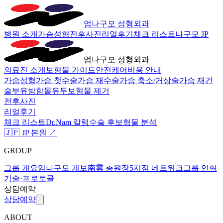
엄나구모 성형외과
병원 소개
가슴성형
전후사진
리얼후기
체크 리스트
나구모 JP
엄나구모 성형외과
의료진 소개
보형물 가이드
안전케어
비용 안내
가슴성형
가슴 첫수술
가슴 재수술
가슴 축소/거상술
가슴 재건
술
부유방
함몰유두
보형물 제거
전후사진
리얼후기
체크 리스트
Dr.Nam 칼럼
수술 후
보형물 분석
🇯🇵 JP 본원 ↗
GROUP
그룹 개요
엄나구모 계보
南雲 총원장
5지점 네트워크
그룹 연혁
기술·프로토콜
상담예약
상담예약
ABOUT