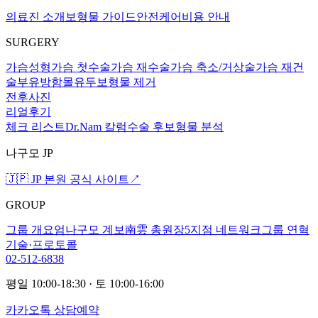
의료진 소개
보형물 가이드
안전케어
비용 안내
SURGERY
가슴성형
가슴 첫수술
가슴 재수술
가슴 축소/거상술
가슴 재건
술
부유방
함몰유두
보형물 제거
전후사진
리얼후기
체크 리스트
Dr.Nam 칼럼
수술 후
보형물 분석
나구모 JP
🇯🇵 JP 본원 공식 사이트
↗
GROUP
그룹 개요
엄나구모 계보
南雲 총원장
5지점 네트워크
그룹 연혁
기술·프로토콜
02-512-6838
평일 10:00-18:30 · 토 10:00-16:00
카카오톡 상담예약